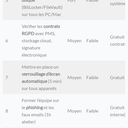
système)
(BitLocker/FileVault)
sur tous les PC/Mac
Vérifier les
contrats
RGPD
avec PMS,
Gratuit (
6
stockage cloud,
Moyen
Faible
contrats)
signature
électronique
Mettre en place un
verrouillage d’écran
7
Moyen
Faible
Gratuit
automatique
(5 min)
sur tous appareils
Former l’équipe sur
le
phishing
et les
Gratuit 
8
Moyen
Faible
faux emails (1h
interne)
atelier)