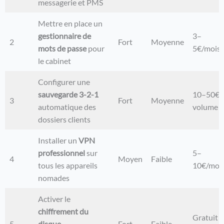
messagerie et PMS
Mettre en place un
gestionnaire de
3–
2
Fort
Moyenne
mots de passe
pour
5€/mois/u
le cabinet
Configurer une
sauvegarde 3-2-1
10–50€/m
3
Fort
Moyenne
automatique des
volume
dossiers clients
Installer un
VPN
professionnel
sur
5–
4
Moyen
Faible
tous les appareils
10€/mois
nomades
Activer le
chiffrement du
Gratuit (
5
disque
Fort
Faible