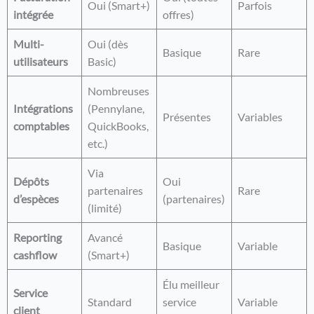
Oui (Smart+)
Parfois
intégrée
offres)
Multi-
Oui (dès
Basique
Rare
utilisateurs
Basic)
Nombreuses
Intégrations
(Pennylane,
Présentes
Variables
comptables
QuickBooks,
etc.)
Via
Dépôts
Oui
partenaires
Rare
d’espèces
(partenaires)
(limité)
Reporting
Avancé
Basique
Variable
cashflow
(Smart+)
Élu meilleur
Service
Standard
service
Variable
client