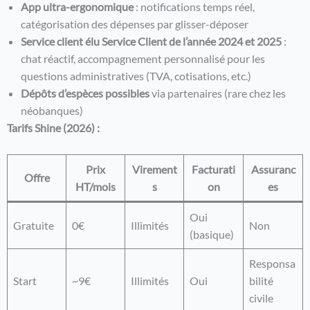
App ultra-ergonomique
: notifications temps réel,
catégorisation des dépenses par glisser-déposer
Service client élu Service Client de l’année 2024 et 2025
:
chat réactif, accompagnement personnalisé pour les
questions administratives (TVA, cotisations, etc.)
Dépôts d’espèces possibles
via partenaires (rare chez les
néobanques)
Tarifs Shine (2026) :
Prix
Virement
Facturati
Assuranc
Offre
HT/mois
s
on
es
Oui
Gratuite
0€
Illimités
Non
(basique)
Responsa
Start
~9€
Illimités
Oui
bilité
civile