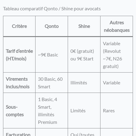
Tableau comparatif Qonto / Shine pour avocats
Autres
Critère
Qonto
Shine
néobanques
Variable
Tarif d’entrée
0€ (gratuit)
(Revolut
~9€ Basic
(HT/mois)
ou 9€ Start
~7€, N26
gratuit)
Virements
30 Basic, 60
Illimités
Variable
inclus/mois
Smart
1 Basic, 4
Sous-
Smart,
Limités
Rares
comptes
illimités
Premium
Facturation
Oui (toutes